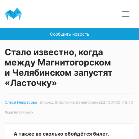
Сообщить новость
Стало известно, когда
между Магнитогорском
и Челябинском запустят
«Ласточку»
#город
#ласточка
#электропоезд
Олеся Некрасова
30.10.2020, 09:40
#магнитогорск
А также во сколько обойдётся билет.