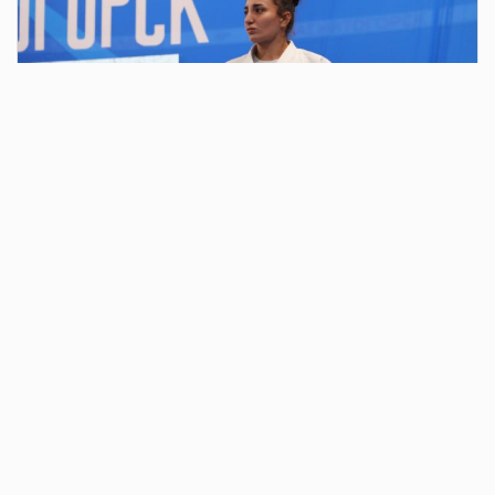
2 дня назад
В парке у Вечного огня у монумента «Тыл –
фронту» состоялось традиционное
ежегодное мероприятие в честь
годовщины образования ВДВ
В 10 часов колонна из «голубых беретов» двинулась к