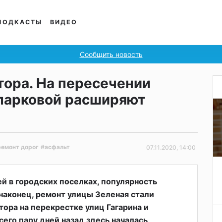
ПОДКАСТЫ
ВИДЕО
Сообщить новость
тора. На пересечении
опарковой расширяют
ремонт дорог
#асфальт
07.11.2020, 14:00
й в городских поселках, популярность
 наконец, ремонт улицы Зеленая стали
тора на перекрестке улиц Гагарина и
сего пару дней назад здесь началась