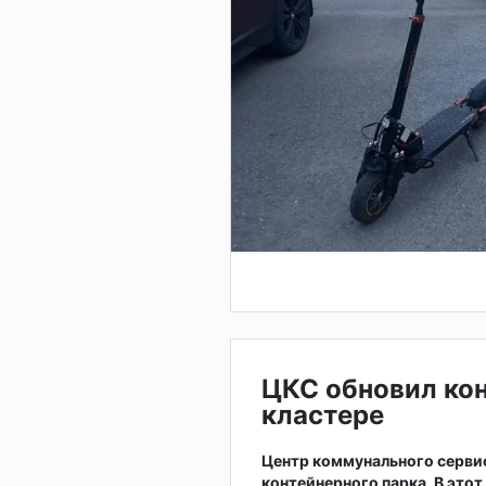
ЦКС обновил ко
кластере
Центр коммунального серви
контейнерного парка. В это