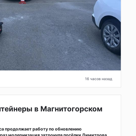
16 часов назад
нтейнеры в Магнитогорском
са продолжает работу по обновлению
т раз модернизация затронула посёлки Димитрова,