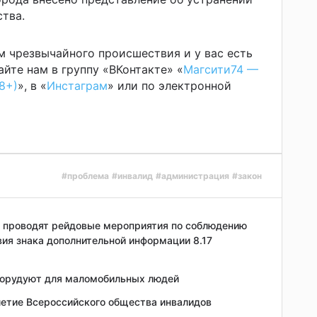
тва.
м чрезвычайного происшествия и у вас есть
йте нам в группу «ВКонтакте» «
Магсити74 —
8+)
», в «
Инстаграм
» или по электронной
#проблема
#инвалид
#администрация
#закон
 проводят рейдовые мероприятия по соблюдению
вия знака дополнительной информации 8.17
борудуют для маломобильных людей
летие Всероссийского общества инвалидов