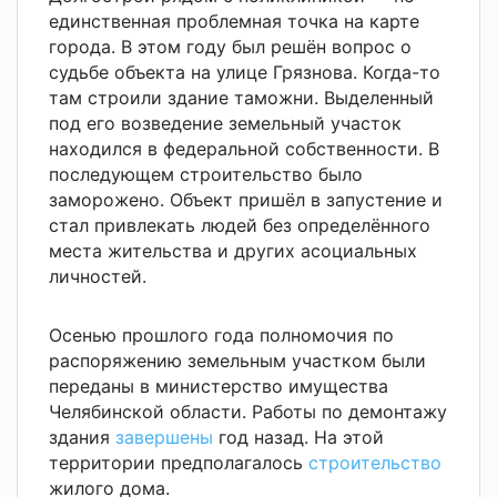
единственная проблемная точка на
карте
города. В этом году был решён вопрос
о
судьбе
объекта на
улице Грязнова.
Когда-то
там строили
здани
е
таможни. Выделенный
под его
возведение
земельный участок
находился в федеральной собственности.
В
последующем
строительство было
заморожено.
Объект пришёл в запустение и
стал привлекать людей без определённого
места жительства и других
асоциальных
личностей
.
О
сенью
прошлого
года полномочия по
распоряжению земельным участком были
переданы в министерство имущества
Челябинской области.
Работы по демонтаж
у
здания
завершены
год назад.
На этой
территории предполагалось
строительство
жилого дома.