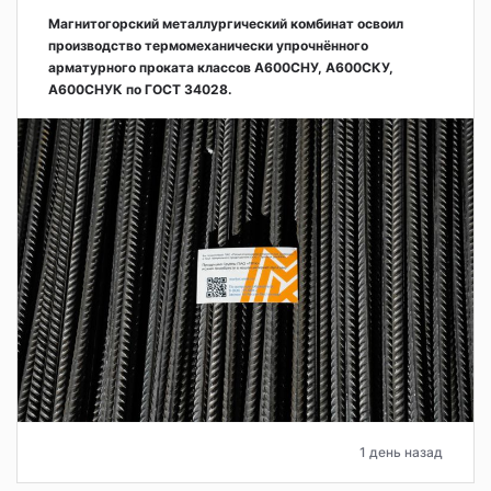
Магнитогорский металлургический комбинат освоил
производство термомеханически упрочнённого
арматурного проката классов А600СНУ, А600СКУ,
А600СНУК по ГОСТ 34028.
1 день назад