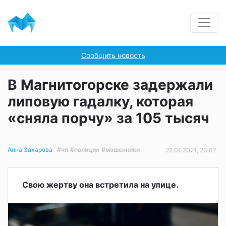
Сообщить новость
В Магнитогорске задержали
липовую гадалку, которая
«сняла порчу» за 105 тысяч
#чп
#полиция
#мошенники
Анна Захарова
22.01.2021, 23:07
Свою жертву она встретила на улице.