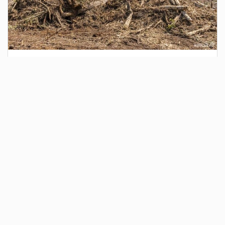
2 дня назад
Сотрудники Госавтоинспекции выявили
поддельный полис ОСАГО
Водитель, предъявивший такой документ, доставлен в
отдел полиции для дальнейших разбирательств.