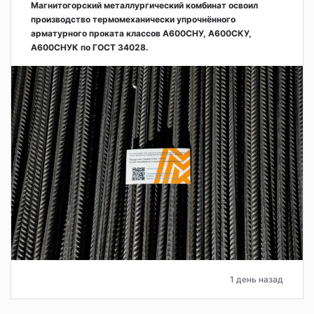
Магнитогорский металлургический комбинат освоил
производство термомеханически упрочнённого
арматурного проката классов А600СНУ, А600СКУ,
А600СНУК по ГОСТ 34028.
1 день назад