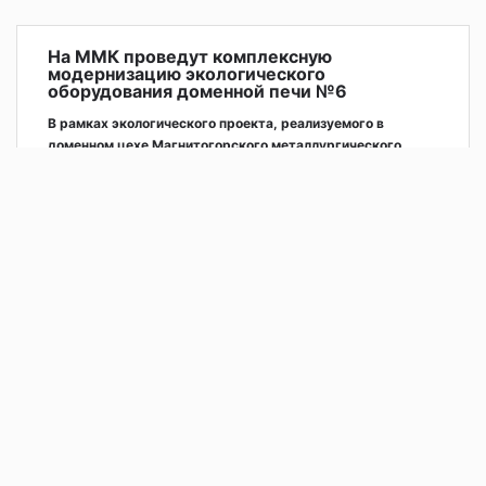
На ММК проведут комплексную
модернизацию экологического
оборудования доменной печи №6
В рамках экологического проекта, реализуемого в
доменном цехе Магнитогорского металлургического
комбината, на доменной печи №6 будет установлен
комплекс аспирационных установок литейных дворов и
подбункерных помещений.