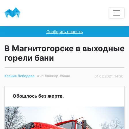
Сообщить новость
В Магнитогорске в выходные
горели бани
#чп
#пожар
#бани
Ксения Лебедева
01.02.2021, 14:20
Обошлось без жертв.