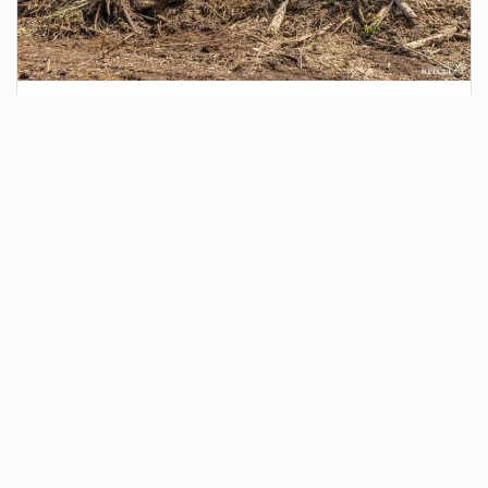
3 дня назад
Сотрудники Госавтоинспекции выявили
поддельный полис ОСАГО
Водитель, предъявивший такой документ, доставлен в
отдел полиции для дальнейших разбирательств.