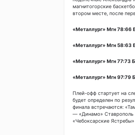
магнитогорские баскетб
втором месте, после пер
«Металлург» Мгн 78:66 
«Металлург» Мгн 58:63 Б
«Металлург» Мгн 77:73 Б
«Металлург» Мгн 97:79 
Плей-офф стартует на сл
будет определен по резул
финала встречаются: «Там
— «Динамо» Ставрополь (7
«Чебоксарские Ястребы» 