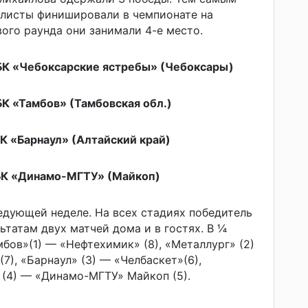
олисты финишировали в чемпионате на
вого раунда они занимали 4-е место.
БК «Чебоксарские ястребы» (Чебоксары)
К «Тамбов» (Тамбовская обл.)
К «Барнаул» (Алтайский край)
БК «Динамо-МГТУ» (Майкоп)
едующей неделе. На всех стадиях победитель
ьтатам двух матчей дома и в гостях. В ¼
бов»(1) — «Нефтехимик» (8), «Металлург» (2)
), «Барнаул» (3) — «Челбаскет»(6),
(4) — «Динамо-МГТУ» Майкоп (5).