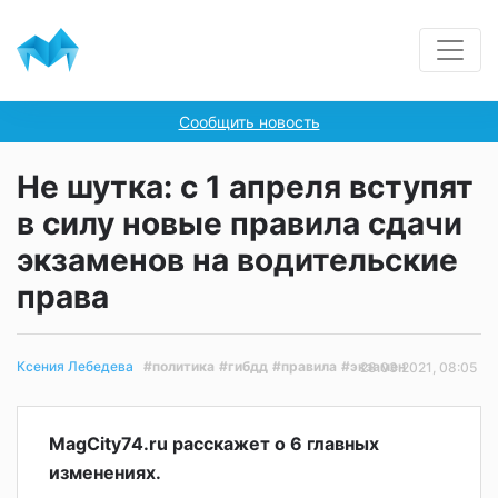
Сообщить новость
Не шутка: с 1 апреля вступят
в силу новые правила сдачи
экзаменов на водительские
права
#политика
#гибдд
#правила
#экзамен
Ксения Лебедева
28.03.2021, 08:05
MagCity74.ru расскажет о 6 главных
изменениях.