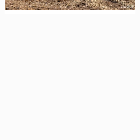
3 дня назад
Сотрудники Госавтоинспекции выявили
поддельный полис ОСАГО
Водитель, предъявивший такой документ, доставлен в
отдел полиции для дальнейших разбирательств.