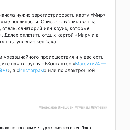
начала нужно зарегистрировать карту «Мир»
амме лояльности. Список опубликован на
, отель, санаторий или круиз, которые
и. Далее оплатить отдых картой «Мир» и в
ть поступление кешбэка.
м чрезвычайного происшествия и у вас есть
йте нам в группу «ВКонтакте» «
Магсити74 —
8+)
», в «
Инстаграм
» или по электронной
#полезное
#кешбэк
#туризм
#путёвки
одаж по программе туристического кешбэка