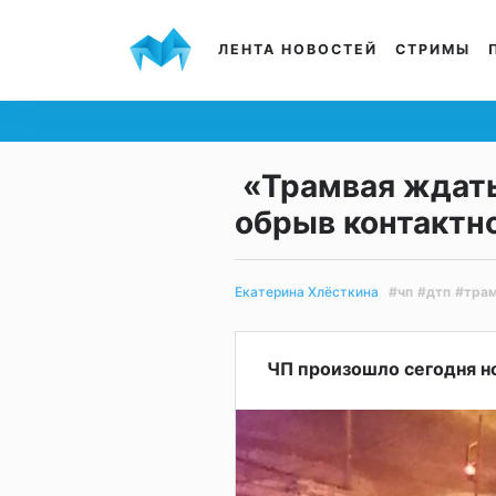
ЛЕНТА НОВОСТЕЙ
СТРИМЫ
«Трамвая ждать
обрыв контактно
#чп
#дтп
#тра
Екатерина Хлёсткина
ЧП произошло сегодня н