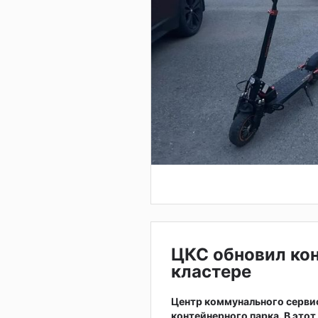
ЦКС обновил ко
кластере
Центр коммунального серви
контейнерного парка. В это