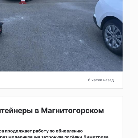
6 часов назад
нтейнеры в Магнитогорском
са продолжает работу по обновлению
т раз модернизация затронула посёлки Димитрова,