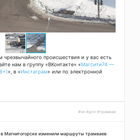
м чрезвычайного происшествия и у вас есть
йте нам в группу «ВКонтакте» «
Магсити74 —
8+)
», в «
Инстаграм
» или по электронной
#чп
#дтп
#трамвай
и в Магнитогорске изменили маршруты трамваев