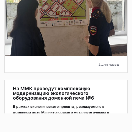
2 дня назад
На ММК проведут комплексную
модернизацию экологического
оборудования доменной печи №6
В рамках экологического проекта, реализуемого в
доменном цехе Магнитогорского металлургического
комбината, на доменной печи №6 будет установлен
комплекс аспирационных установок литейных дворов и
подбункерных помещений.