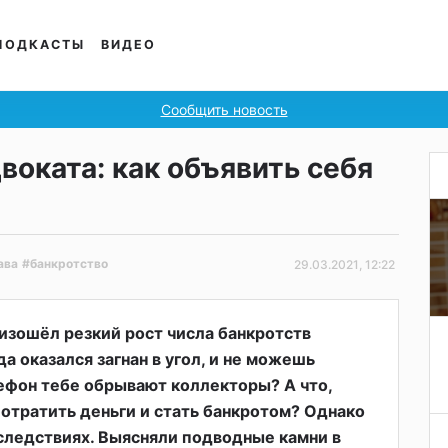
ПОДКАСТЫ
ВИДЕО
Сообщить новость
оката: как объявить себя
ава
#банкротство
29.03.2021, 12:22
оизошёл резкий рост числа банкротств
да оказался загнан в угол, и не можешь
лефон тебе обрывают коллекторы? А что,
потратить деньги и стать банкротом? Однако
оследствиях. Выясняли подводные камни в