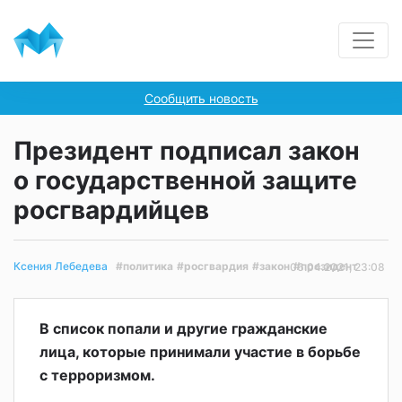
Сообщить новость
Президент подписал закон
о государственной защите
росгвардийцев
#политика
#росгвардия
#закон
#президент
Ксения Лебедева
06.04.2021, 23:08
В список попали и другие гражданские
лица, которые принимали участие в борьбе
с терроризмом.