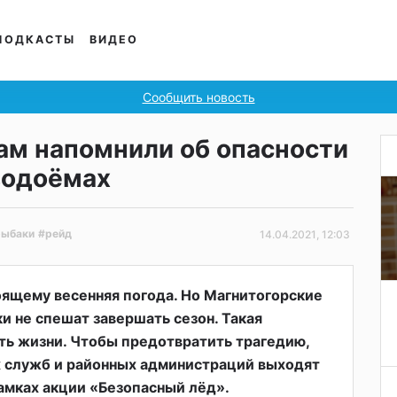
ПОДКАСТЫ
ВИДЕО
Сообщить новость
ам напомнили об опасности
водоёмах
рыбаки
#рейд
14.04.2021, 12:03
оящему весенняя погода. Но Магнитогорские
 не спешат завершать сезон. Такая
ть жизни. Чтобы предотвратить трагедию,
 служб и районных администраций выходят
амках акции «Безопасный лёд».