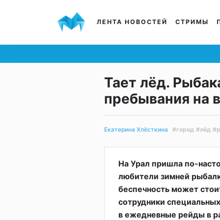
ЛЕНТА НОВОСТЕЙ
СТРИМЫ
Тает лёд. Рыбак
пребывания на 
#город
#лёд
#
Екатерина Хлёсткина
На Урал пришла по-наст
любители зимней рыбалки
беспечность может стои
сотрудники специальных
в ежедневные рейды в р