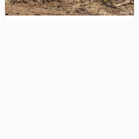
2 дня назад
Сотрудники Госавтоинспекции выявили
поддельный полис ОСАГО
Водитель, предъявивший такой документ, доставлен в
отдел полиции для дальнейших разбирательств.