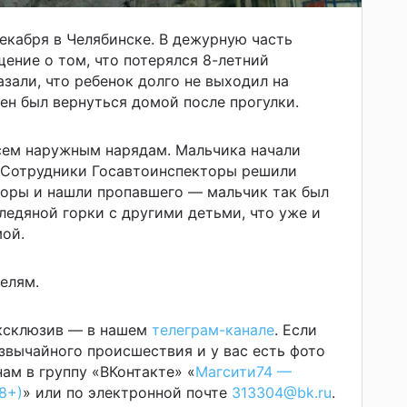
екабря в Челябинске. В дежурную часть
ение о том, что потерялся 8-летний
зали, что ребенок долго не выходил на
жен был вернуться домой после прогулки.
ем наружным нарядам. Мальчика начали
. Сотрудники Госавтоинспекторы решили
оры и нашли пропавшего — мальчик так был
ледяной горки с другими детьми, что уже и
мой.
елям.
эксклюзив — в нашем
телеграм-канале
. Если
звычайного происшествия и у вас есть фото
ам в группу «ВКонтакте» «
Магсити74 —
8+)
» или по электронной почте
313304@bk.ru
.