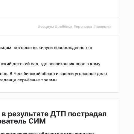
#социум
#ребёнок
#пропажа
#полиция
ьцам, которые выкинули новорожденного в
ский детский сад, где воспитанник впал в кому
ол. В Челябинской области завели уголовное дело
младенцу серьёзные травмы
 в результате ДТП пострадал
зователь СИМ
ии устанавливают обстоятельства дорожно-