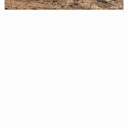
1 день назад
Сотрудники Госавтоинспекции выявили
поддельный полис ОСАГО
Водитель, предъявивший такой документ, доставлен в
отдел полиции для дальнейших разбирательств.