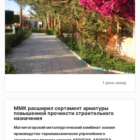
1 день назад
ММК расширил сортамент арматуры
повышенной прочности строительного
назначения
Магнитогорский металлургический комбинат освоил
производство термомеханически упрочнённого
арматурного проката классов А600СНУ, А600СКУ,