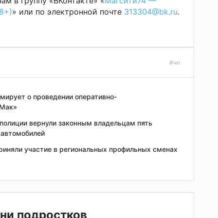
ам в группу «ВКонтакте» «
Магсити74 —
8+)
» или по электронной почте
313304@bk.ru
.
#чп
мирует о проведении оперативно-
«Мак»
 полиции вернули законным владельцам пять
 автомобилей
риняли участие в региональных профильных сменах
ни подростков