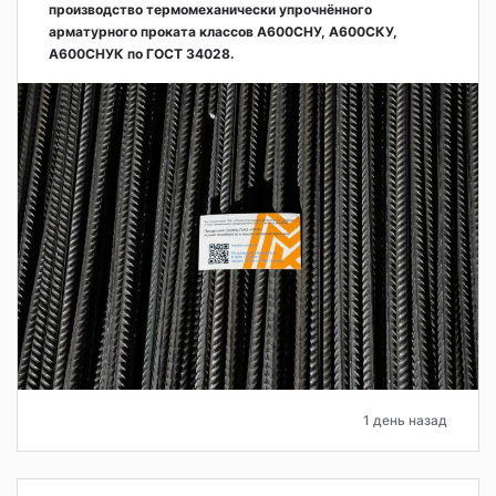
производство термомеханически упрочнённого
арматурного проката классов А600СНУ, А600СКУ,
А600СНУК по ГОСТ 34028.
1 день назад