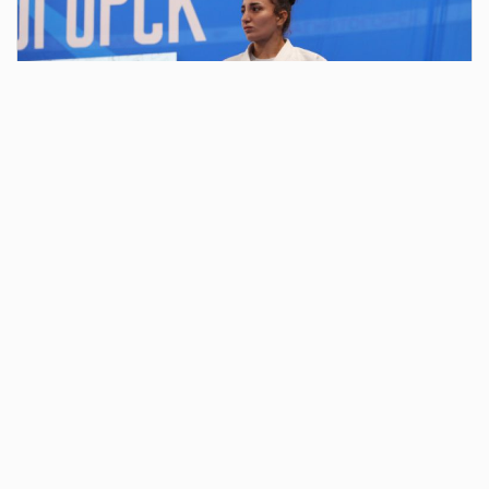
2 дня назад
В парке у Вечного огня у монумента «Тыл –
фронту» состоялось традиционное
ежегодное мероприятие в честь
годовщины образования ВДВ
В 10 часов колонна из «голубых беретов» двинулась к