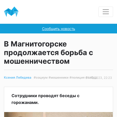
Сообщить новость
В Магнитогорске
продолжается борьба с
мошенничеством
#социум
#мошенники
#полиция
#гибдд
Ксения Лебедева
04.12.2023, 22:23
Сотрудники проводят беседы с
горожанами.