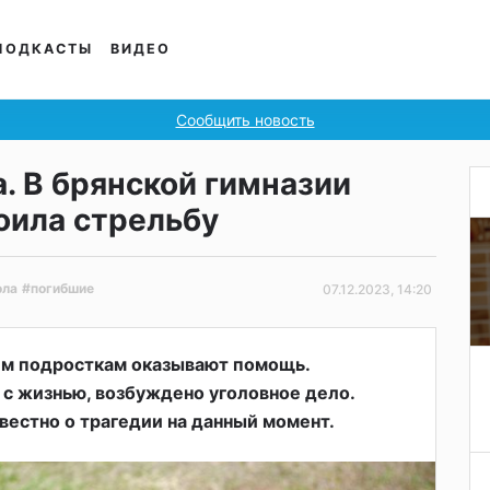
ПОДКАСТЫ
ВИДЕО
Сообщить новость
. В брянской гимназии
оила стрельбу
ола
#погибшие
07.12.2023, 14:20
сем подросткам оказывают помощь.
с жизнью, возбуждено уголовное дело.
звестно о трагедии на данный момент.