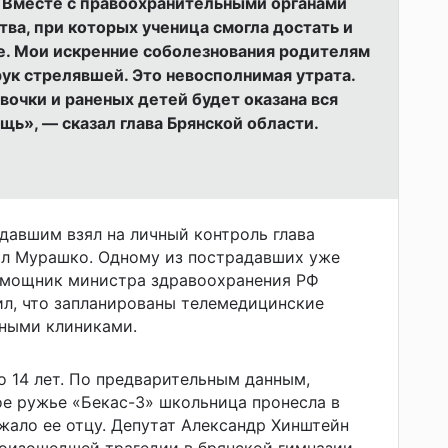
 Вместе с правоохранительными органами
ва, при которых ученица смогла достать и
е. Мои искренние соболезнования родителям
рук стрелявшей. Это невосполнимая утрата.
очки и раненых детей будет оказана вся
ь», — сказал глава Брянской области.
авшим взял на личный контроль глава
л Мурашко. Одному из пострадавших уже
омощник министра здравоохранения РФ
л, что запланированы телемедицинские
ьными клиниками.
 14 лет. По предварительным данным,
е ружье «Бекас-3» школьница пронесла в
жало ее отцу. Депутат Александр Хинштейн
роизошедшей трагедии в брянской гимназии