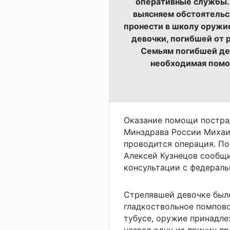
оперативные службы.
выясняем обстоятельст
пронести в школу оружи
девочки, погибшей от 
Семьям погибшей дев
необходимая помощ
Оказание помощи пострад
Минздрава России Михаи
проводится операция. П
Алексей Кузнецов сообщи
консультации с федерал
Стрелявшей девочке было
гладкоствольное помпово
тубусе, оружие принадле
назвал одну из причин п