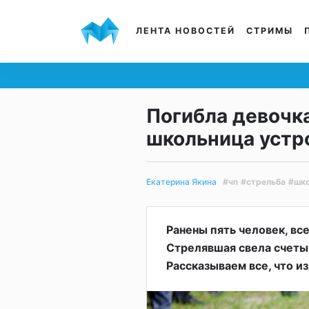
ЛЕНТА НОВОСТЕЙ
СТРИМЫ
Погибла девочка
школьница устр
#чп
#стрельба
#шк
Екатерина Якина
Ранены пять человек, в
Стрелявшая свела счеты 
Рассказываем все, что и