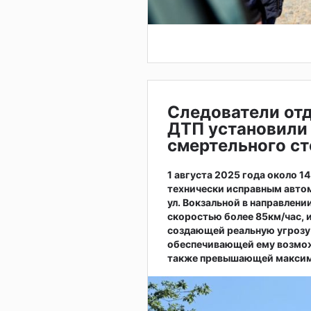
Следователи от
ДТП установили
смертельного с
1 августа 2025 года около 1
технически исправным автом
ул. Вокзальной в направлени
скоростью более 85км/час, 
создающей реальную угрозу
обеспечивающей ему возмож
также превышающей максима