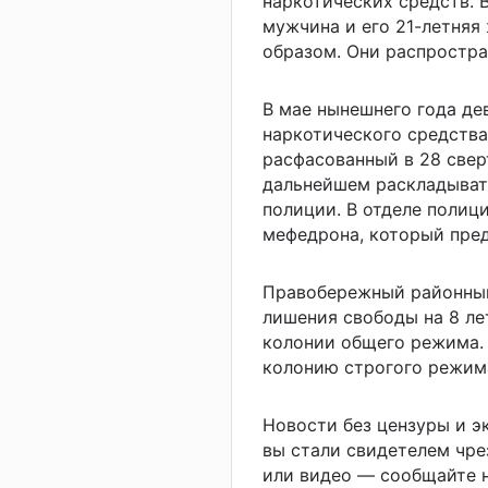
наркотических средств.
мужчина и его 21-летняя
образом. Они распростр
В мае
нынешнего года де
наркотического средства
расфасованный в 28 свер
дальнейшем раскладыват
полиции. В отделе полиц
мефедрона, который пред
Правобережный районный
лишения свободы на
8 ле
колонии общего режима.
колонию строгого режима
Новости без цензуры и 
вы стали свидетелем чре
или видео — сообщайте н