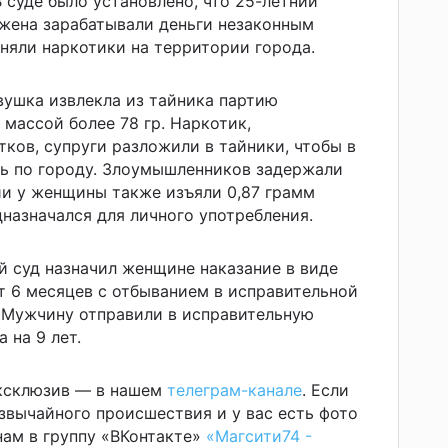
В суде было установлено, что 25-летний
 жена зарабатывали деньги незаконным
аняли
наркотики на территории города.
вушка извлекла из тайника партию
 массой более 78 гр. Наркотик,
тков, супруги разложили в тайники, чтобы в
ь по городу. Злоумышленников задержали
ии у женщины также изъяли 0,87 грамм
назначался для личного употребления.
 суд назначил женщине наказание в виде
т 6 месяцев с отбыванием в исправительной
 Мужчину отправили в исправительную
 на 9 лет.
эксклюзив — в нашем
телеграм-канале
. Если
звычайного происшествия и у вас есть фото
ам в группу «ВКонтакте»
«Магсити74 -