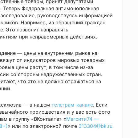
ственные товары, принят депутатами
. Теперь Федеральная антимонопольная
расследование, руководствуясь информацией
чников. Например, из обращений граждан
е. Это позволит направлять
иятиям при неправомерных действиях.
едение — цены на внутреннем рынке на
твяжут от индикаторов мировых товарных
овые цены растут, в том числе из-за
сии со стороны недружественных стран.
итают, что это не должно отражаться на
ании.
эксклюзив — в нашем
телеграм-канале
. Если
звычайного происшествия и у вас есть фото
ам в группу «ВКонтакте» «
Магсити74 —
8+)
» или по электронной почте
313304@bk.ru
.