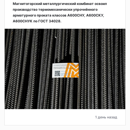
Магнитогорский металлургический комбинат освоил
производство термомеханически упрочнённого
арматурного проката классов А600СНУ, А600СКУ,
А600СНУК по ГОСТ 34028.
1 день назад