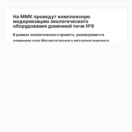
На ММК проведут комплексную
модернизацию экологического
оборудования доменной печи №6
В рамках экологического проекта, реализуемого в
доменном цехе Магнитогорского металлургического
комбината, на доменной печи №6 будет установлен
комплекс аспирационных установок литейных дворов и
подбункерных помещений.