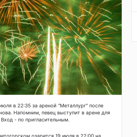
июля в 22:35 за ареной "Металлург" после
нова. Напомним, певец выступит в арене для
 Вход - по пригласительным.
нитогорском озарится 19 июля в 22:00 на