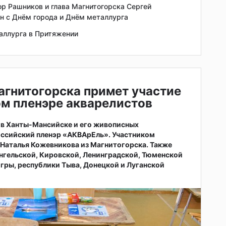
 Рашников и глава Магнитогорска Сергей
н с Днём города и Днём металлурга
аллурга в Притяжении
агнитогорска примет участие
м пленэре акварелистов
а в Ханты-Мансийске и его живописных
оссийский пленэр «АКВАрЕль». Участником
 Наталья Кожевникова из Магнитогорска. Также
нгельской, Кировской, Ленинградской, Тюменской
гры, республики Тыва, Донецкой и Луганской