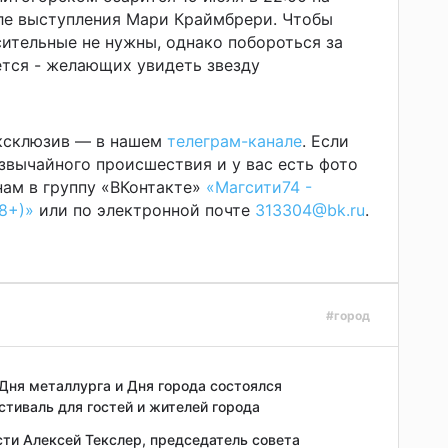
ле выступления Мари Краймбрери. Чтобы
сительные не нужны, однако побороться за
тся - желающих увидеть звезду
эксклюзив — в нашем
телеграм-канале
. Если
звычайного происшествия и у вас есть фото
ам в группу «ВКонтакте»
«Магсити74 -
8+)»
или по электронной почте
313304@bk.ru
.
#город
Дня металлурга и Дня города состоялся
тиваль для гостей и жителей города
сти Алексей Текслер, председатель совета