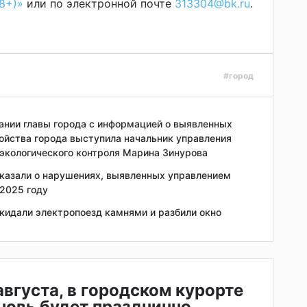
8+)»
или по электронной почте
313304@bk.ru
.
#город
ании главы города с информацией о выявленных
ойства города выступила начальник управления
экологического контроля Марина Зинурова
казали о нарушениях, выявленных управлением
2025 году
идали электропоезд камнями и разбили окно
 августа, в городском курорте
новь будет празднично