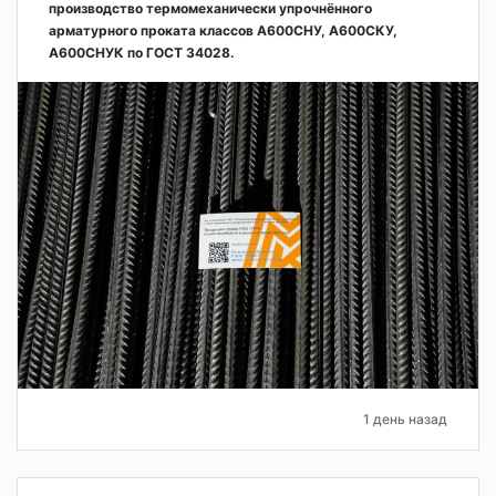
производство термомеханически упрочнённого
арматурного проката классов А600СНУ, А600СКУ,
А600СНУК по ГОСТ 34028.
1 день назад