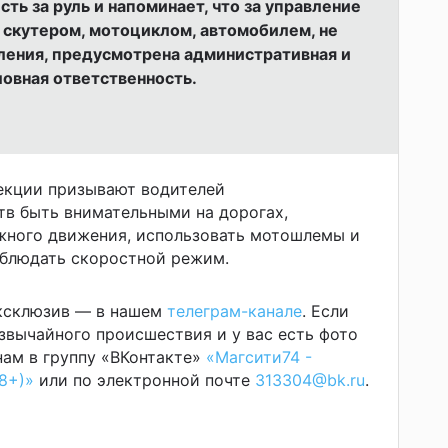
ть за руль и напоминает, что за управление
скутером, мотоциклом, автомобилем, не
ения, предусмотрена административная и
ловная ответственность.
екции призывают водителей
в быть внимательными на дорогах,
жного движения, использовать мотошлемы и
облюдать скоростной режим.
эксклюзив — в нашем
телеграм-канале
. Если
звычайного происшествия и у вас есть фото
ам в группу «ВКонтакте»
«Магсити74 -
8+)»
или по электронной почте
313304@bk.ru
.