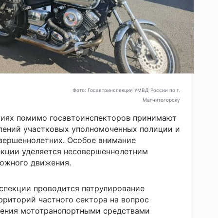
Фото: Госавтоинспекция УМВД России по г.
Магнитогорску
иях помимо госавтоинспекторов принимают
елений участковых уполномоченных полиции и
вершеннолетних. Особое внимание
екции уделяется несовершеннолетним
ожного движения.
спекции проводится патрулирование
рриторий частного сектора на вопрос
ления мототранспортными средствами