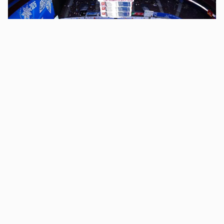
2 дня назад
Кадровая служба ММК победила на
Всероссийском конкурсе «Наставничество
- 2026»
Управление кадров Магнитогорского металлургического
комбината вошло в число победителей Всероссийского
конкурса «Наставничество - 2026» в номинации
«Наставничество на производстве».