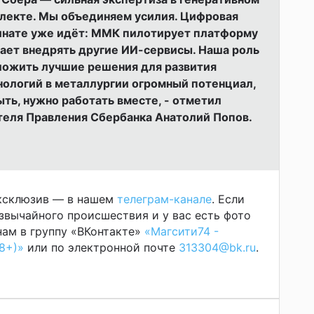
лекте. Мы объединяем усилия. Цифровая
инате уже идёт: ММК пилотирует платформу
жает внедрять другие ИИ-сервисы. Наша роль
ложить лучшие решения для развития
нологий в металлургии огромный потенциал,
ыть, нужно работать вместе, - отметил
еля Правления Сбербанка Анатолий Попов.
эксклюзив — в нашем
телеграм-канале
. Если
звычайного происшествия и у вас есть фото
ам в группу «ВКонтакте»
«Магсити74 -
8+)»
или по электронной почте
313304@bk.ru
.