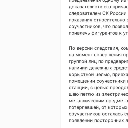
предъявления одному из
доказательств его прича
следователем СК России 
показания относительно 
соучастников, что позво
привлечь фигурантов к у
По версии следствия, ко
на момент совершения пр
группой лиц по предвари
наличии денежных средс
корыстной целью, приеха
помещении соучастники 
станции, с целью преод
шею петлю из электричес
металлическим предметом
потерпевшей, от которых 
соучастников осталась с
появлении посторонних л