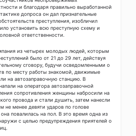
 соучастников неопровержимых
стности и благодаря правильно выработанной
тактике допроса он дал признательные
обстоятельств преступления, изобличил
лило установить всю преступную схему и
головной ответственности.
мпания из четырех молодых людей, которым
еступлений было от 21 до 29 лет, действуя
тельному сговору, будучи осведомленными о
тв по месту работы знакомой, движимые
ли на автозаправочную станцию. В
напали на оператора автозаправочной
оления сопротивления женщины набросили на
кого провода и стали душить, затем нанесли
 не менее девяти ударов по голове
она повалилась на пол. В это время одна из
наружи с целью предупреждения приятелей о
иц.