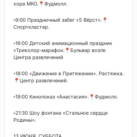
хора МКО.📍Фудмолл.
▫9:00 Праздничный забег «5 Вёрст».📍
Спорткластер.
▫16:00 Детский анимационный праздник
«Триколор-марафон.📍Бульвар возле
Центра развлечений
▫18:00 «Движение в Притяжении». Растяжка.
📍Центр развлечений.
▫19:00 Кинопоказ «Анастасия».📍Фудмолл.
▫21:30 Шоу фонтана «Стальное сердце
Родины».
13 ИЮНЯ, СУББОТА