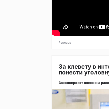
Реклама
За клевету в ин
понести уголовн
Законопроект внесен на рас