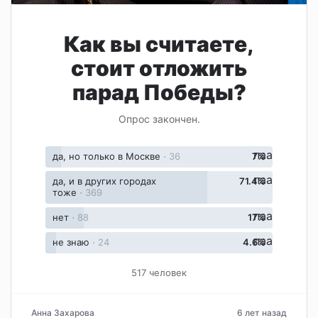
Как вы считаете,
стоит отложить
парад Победы?
Опрос закончен.
паа
да, но только в Москве
⋅
36
7%
паа
да, и в других городах
71.4%
тоже
⋅
369
паа
нет
⋅
88
17%
паа
не знаю
⋅
24
4.6%
517 человек
Анна Захарова
6 лет назад