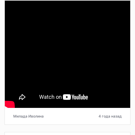
Милада Иволина
4 года назад