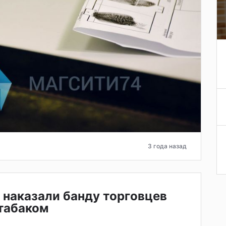
3 года назад
 наказали банду торговцев
табаком