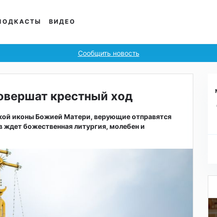
ПОДКАСТЫ
ВИДЕО
Сообщить новость
овершат крестный ход
нской иконы Божией Матери, верующие отправятся
в ждет божественная литургия, молебен и