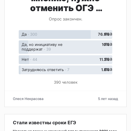
отменить ОГЭ и
ЕГЭ?
Опрос закончен.
паа
Да
⋅
300
76.9%
паа
Да, но инициативу не
10%
поддержат
⋅
39
паа
Нет
⋅
44
11.3%
паа
Затрудняюсь ответить
⋅
7
1.8%
390 человек
Олеся Некрасова
5 лет назад
Стали известны сроки ЕГЭ