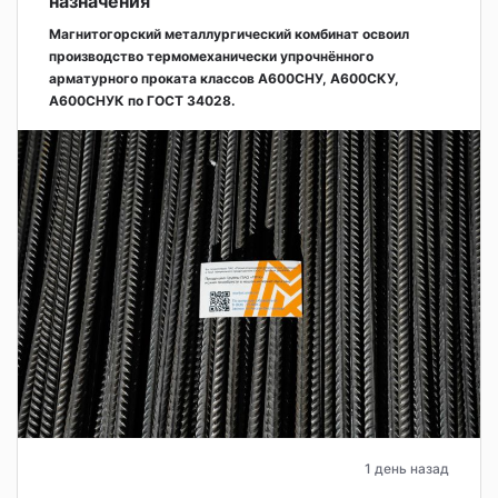
назначения
Магнитогорский металлургический комбинат освоил
производство термомеханически упрочнённого
арматурного проката классов А600СНУ, А600СКУ,
А600СНУК по ГОСТ 34028.
1 день назад