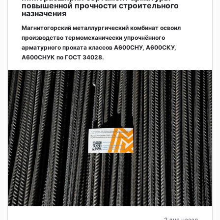
повышенной прочности строительного
назначения
Магнитогорский металлургический комбинат освоил
производство термомеханически упрочнённого
арматурного проката классов А600СНУ, А600СКУ,
А600СНУК по ГОСТ 34028.
2 дня назад