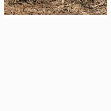
2 дня назад
Сотрудники Госавтоинспекции выявили
поддельный полис ОСАГО
Водитель, предъявивший такой документ, доставлен в
отдел полиции для дальнейших разбирательств.