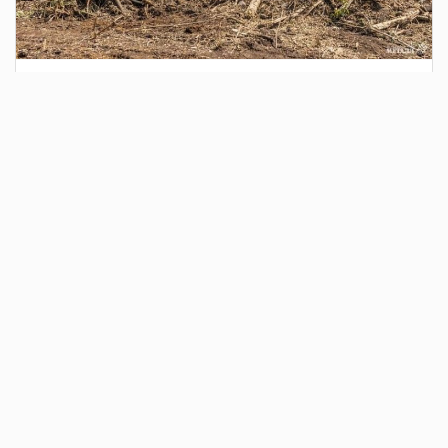
1 день назад
Сотрудники Госавтоинспекции выявили
поддельный полис ОСАГО
Водитель, предъявивший такой документ, доставлен в
отдел полиции для дальнейших разбирательств.