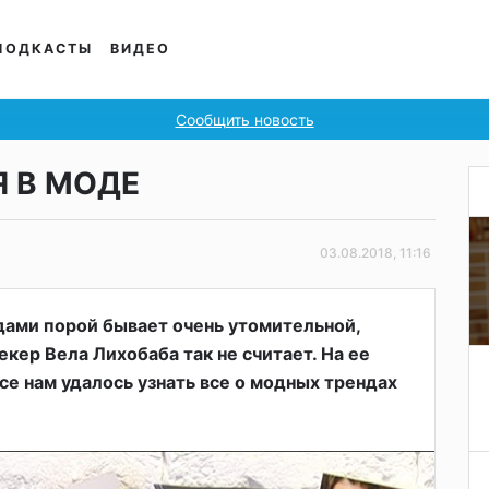
ПОДКАСТЫ
ВИДЕО
Сообщить новость
Я В МОДЕ
03.08.2018, 11:16
дами порой бывает очень утомительной,
ер Вела Лихобаба так не считает. На ее
е нам удалось узнать все о модных трендах