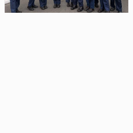
3 дня назад
В эту субботу, 8 августа, в городском
курорте «Притяжение» вновь будет
празднично
В этот день пройдёт сразу два крупных мероприятия. В 16
часов в Амфитеатре состоится финал уникального
проекта «Королевы спорта». Он проводится уже пятый
год на территории городского курорта «Притяжение»
под патронажем фонда «Я — женщина».