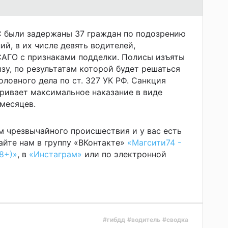
 были задержаны 37 граждан по подозрению
й, в их числе девять водителей,
АГО с признаками подделки. Полисы изъяты
изу, по результатам которой будет решаться
ловного дела по ст. 327 УК РФ. Санкция
ривает максимальное наказание в виде
 месяцев.
м чрезвычайного происшествия и у вас есть
йте нам в группу «ВКонтакте»
«Магсити74 -
8+)»
, в
«Инстаграм»
или по электронной
#гибдд
#водитель
#сводка