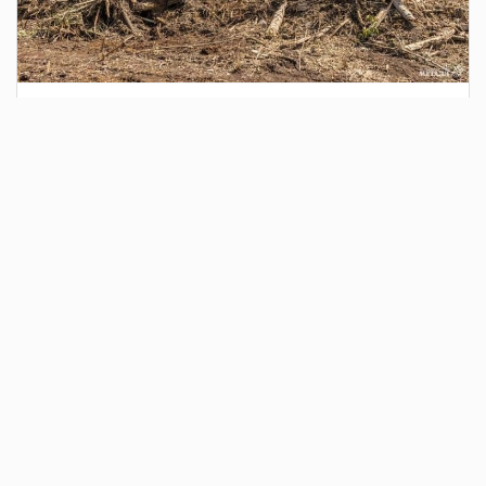
3 дня назад
Сотрудники Госавтоинспекции выявили
поддельный полис ОСАГО
Водитель, предъявивший такой документ, доставлен в
отдел полиции для дальнейших разбирательств.